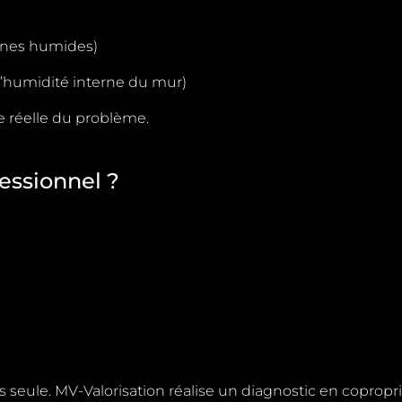
zones humides)
 l’humidité interne du mur)
e réelle du problème.
fessionnel ?
is seule.
MV-Valorisation
réalise un diagnostic en copropr