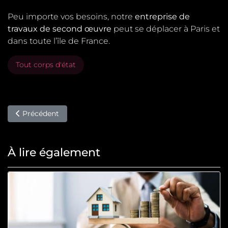
Peu importe vos besoins, notre
entreprise de
travaux de second œuvre
peut se déplacer à Paris et
dans toute l’île de France.
Tout corps d'état
Article précédent : Renégocier son prêt immobilier pour fai
Précédent
À lire également