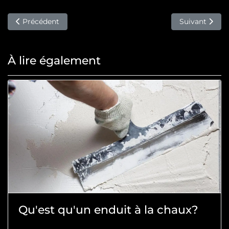
Article précédent : Restaurer une façade haussmannienne : 
Article suivan
Précédent
Suivant
À lire également
Qu'est qu'un enduit à la chaux?