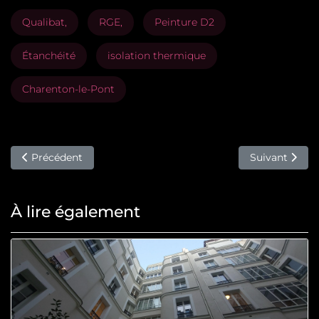
Qualibat,
RGE,
Peinture D2
Étanchéité
isolation thermique
Charenton-le-Pont
Article précédent : Travaux De Ravalement Saint-Germain-
Article suiva
Précédent
Suivant
À lire également