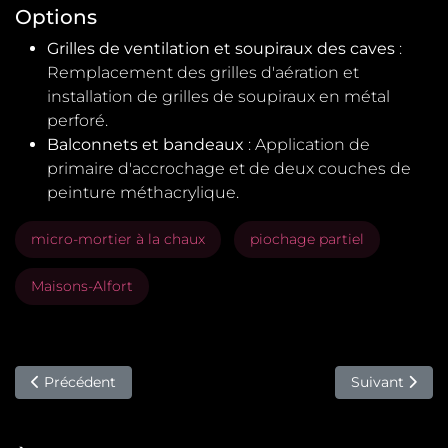
Options
Grilles de ventilation et soupiraux des caves
:
Remplacement des grilles d'aération et
installation de grilles de soupiraux en métal
perforé.
Balconnets et bandeaux
: Application de
primaire d'accrochage et de deux couches de
peinture méthacrylique.
micro-mortier à la chaux
piochage partiel
Maisons-Alfort
Article précédent : Travaux de ravalement, Paris (MV917)
Article suiva
Précédent
Suivant