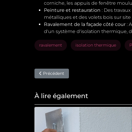
corniche, les appuis de fenêtre moulur
Peinture et restauration
: Des travaux
métalliques et des volets bois sur sit
Ravalement de la façade côté cour
: 
d'un système d'isolation thermique, d
ravalement
isolation thermique
P
Article précédent : Ravalement de pierre de ta
Précédent
À lire également