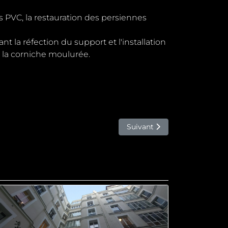
is PVC, la restauration des persiennes
nt la réfection du support et l'installation
e la corniche moulurée.
Article suivant : Ravalement
Suivant