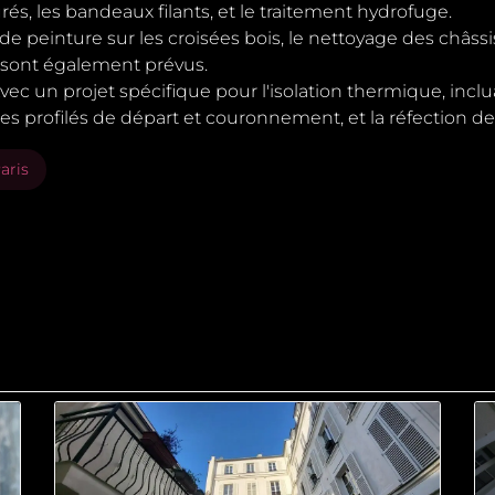
és, les bandeaux filants, et le traitement hydrofuge.
 de peinture sur les croisées bois, le nettoyage des châss
e sont également prévus.
Avec un projet spécifique pour l'isolation thermique, inclua
es profilés de départ et couronnement, et la réfection d
aris
ille, Paris (MV256)