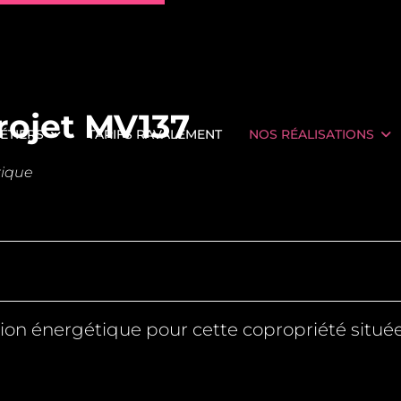
rojet MV137
ÉTIERS
TARIFS RAVALEMENT
NOS RÉALISATIONS
tique
on énergétique pour cette copropriété située 