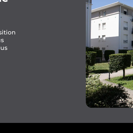
sition
us
lus