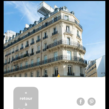
«
retour
à