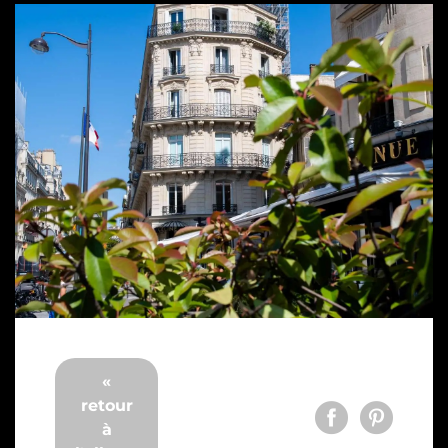
«
retour
à