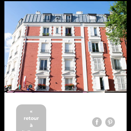
«
retour
à