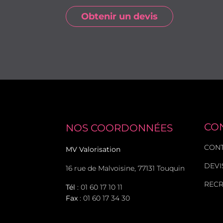
Obtenir un devis
CO
NOS COORDONNÉES
CON
MV Valorisation
DEVI
16 rue de Malvoisine, 77131 Touquin
REC
Tél
:
01 60 17 10 11
Fax
: 01 60 17 34 30