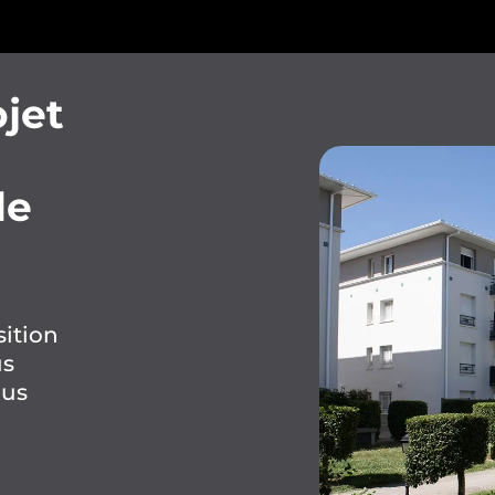
jet
de
sition
us
lus