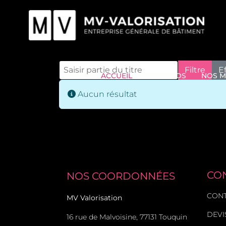
Saisir partie du titre
Filtre
E
ACCUEIL
À PROPOS
NOS M
Info
Aucun résultat
CO
NOS COORDONNÉES
CON
MV Valorisation
DEVI
16 rue de Malvoisine, 77131 Touquin